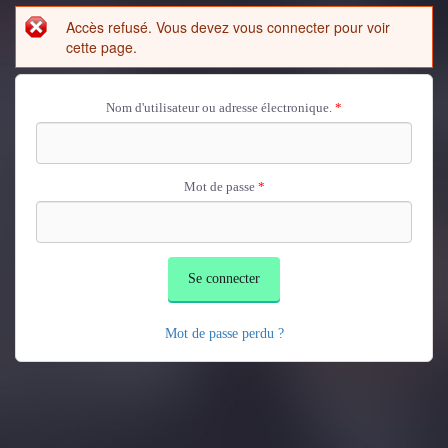
Aller au contenu principal
Accès refusé. Vous devez vous connecter pour voir
Message d'erreur
cette page.
Nom d'utilisateur ou adresse électronique.
*
Mot de passe
*
Mot de passe perdu ?